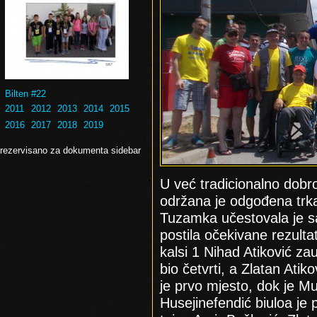
Bilten #22
2011
2012
2013
2014
2015
2016
2017
2018
2019
rezervisano za dokumenta sidebar
U već tradicionalno dobroj
održana je odgođena trk
Tuzamka učestovala je s
postila očekivane rezult
kalsi 1 Nihad Atiković za
bio četvrti, a Zlatan Ati
je prvo mjesto, dok je M
Husejinefendić biuloa je p