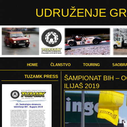
UDRUŽENJE GR
HOME
ČLANSTVO
TOURING
SAOBRA
TUZAMK PRESS
ŠAMPIONAT BIH – 
ILIJAŠ 2019