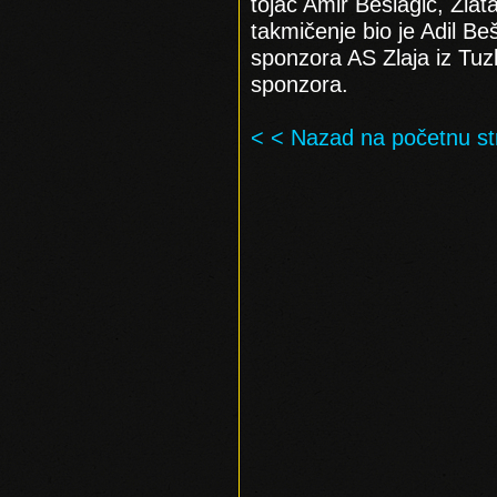
tojac Amir Bešlagić, Zlata
takmičenje bio je Adil Be
sponzora AS Zlaja iz Tuzl
sponzora.
< < Nazad na početnu st