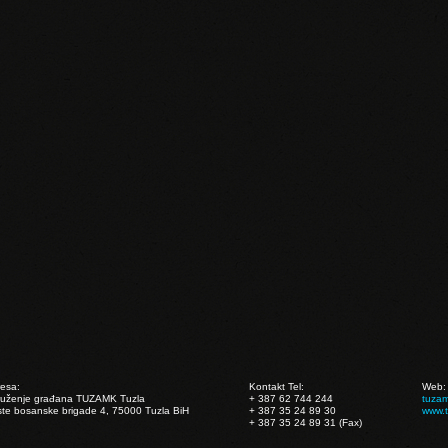
esa:
Kontakt Tel:
Web:
ruženje građana TUZAMK Tuzla
+ 387 62 744 244
tuza
te bosanske brigade 4, 75000 Tuzla BiH
+ 387 35 24 89 30
www.
+ 387 35 24 89 31 (Fax)