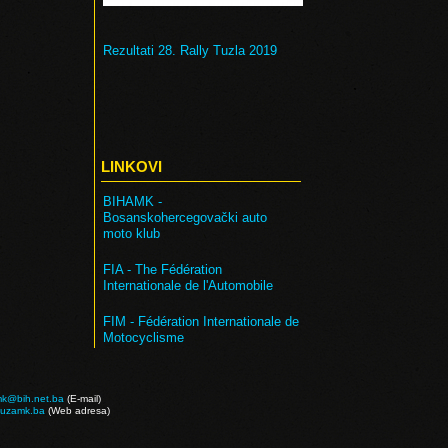
Rezultati 28. Rally Tuzla 2019
LINKOVI
BIHAMK -
Bosanskohercegovački auto
moto klub
FIA -
The Fédération
Internationale de l'Automobile
FIM - Fédération Internationale de
Motocyclisme
mk@bih.net.ba
(E-mail)
tuzamk.ba
(Web adresa)