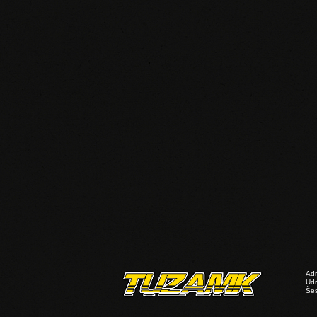
Adr
Ud
Šes