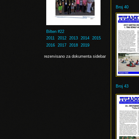
Broj 40
Bilten #22
2011
2012
2013
2014
2015
2016
2017
2018
2019
rezervisano za dokumenta sidebar
Broj 43