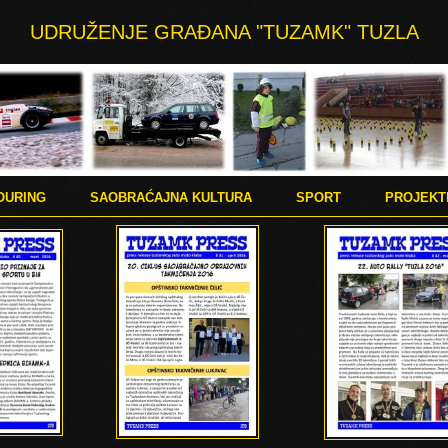
UDRUŽENJE GRAĐANA "TUZAMK" TUZLA
OURING
SAOBRAĆAJNA KULTURA
SPORT
PROJEKT