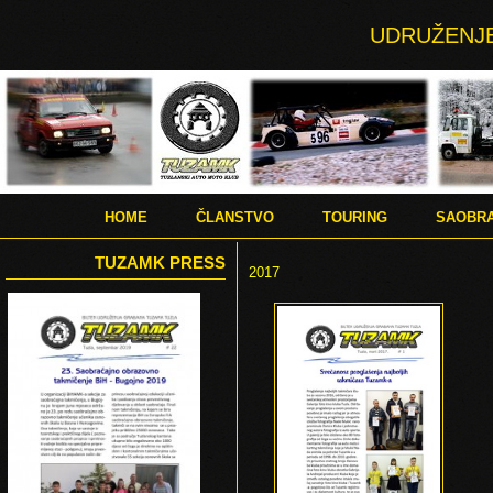
UDRUŽENJE
HOME
ČLANSTVO
TOURING
SAOBRA
TUZAMK PRESS
2017