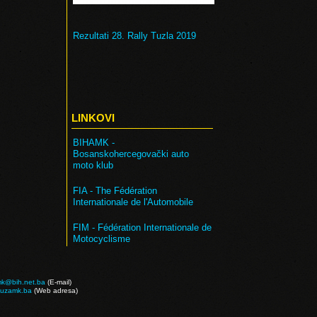
Rezultati 28. Rally Tuzla 2019
LINKOVI
BIHAMK -
Bosanskohercegovački auto
moto klub
FIA -
The Fédération
Internationale de l'Automobile
FIM - Fédération Internationale de
Motocyclisme
mk@bih.net.ba
(E-mail)
tuzamk.ba
(Web adresa)