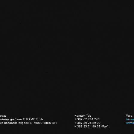
esa:
Kontakt Tel:
Web:
ruženje građana TUZAMK Tuzla
+ 387 62 744 244
tuza
te bosanske brigade 4, 75000 Tuzla BiH
+ 387 35 24 89 30
www.
+ 387 35 24 89 31 (Fax)