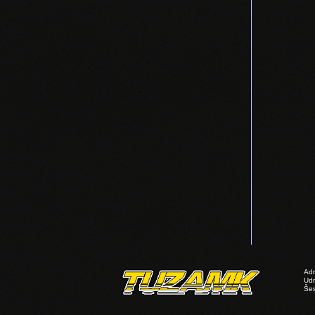
Adr
Ud
Šes