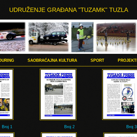
UDRUŽENJE GRAĐANA "TUZAMK" TUZLA
OURING
SAOBRAĆAJNA KULTURA
SPORT
PROJEKT
Broj 1
Broj 2
Broj 3